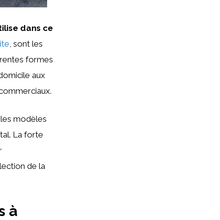
utilise dans ce
ite
, sont les
férentes formes
 domicile aux
e commerciaux.
t les modèles
tal. La forte
r
ection de la
s à