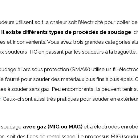
eurs utilisent soit la chaleur soit l’électricité pour coller 
.
Il existe différents types de procédés de soudage
, 
s et inconvénients. Vous avez trois grandes catégories all
x soudeurs TIG en passant par les soudeurs à la baguette.
udage à l’arc sous protection (SMAW) utilise un fil-électr
ode fourré pour souder des matériaux plus fins à plus épais. 
es à souder sans gaz. Peu encombrants, ils peuvent tenir s
r
. Ceux-ci sont aussi très pratiques pour souder en extérieur,
e soudage
avec gaz (MIG ou MAG)
et à électrodes enrobée
on, soit des tiges de remplissage. Le processus MIG (soud