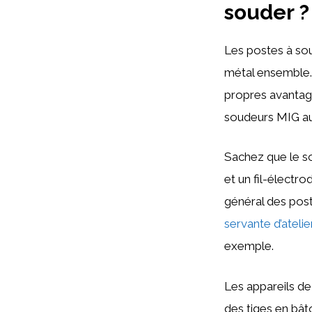
souder ?
Les postes à soud
métal ensemble
propres avantage
soudeurs MIG au
Sachez que le so
et un fil-électr
général des post
servante d’atelie
exemple.
Les appareils d
des tiges en bât