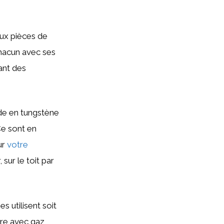
deux pièces de
chacun avec ses
ant des
ode en tungstène
Ce sont en
ur
votre
 sur le toit par
s utilisent soit
ure avec gaz