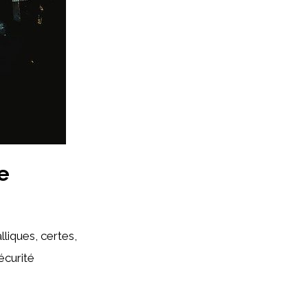
e
liques, certes,
écurité