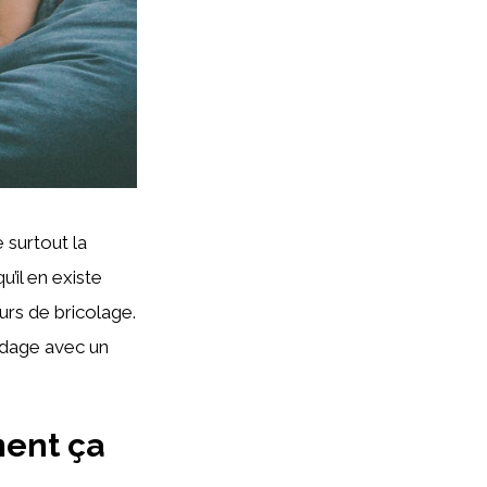
 surtout la
’il en existe
urs de bricolage.
udage avec un
ment ça