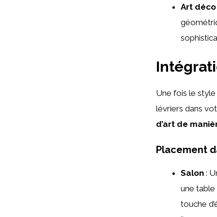
Art déco
géométriq
sophistica
Intégrat
Une fois le style
lévriers dans vo
d’art de maniè
Placement da
Salon
: U
une table
touche d’é