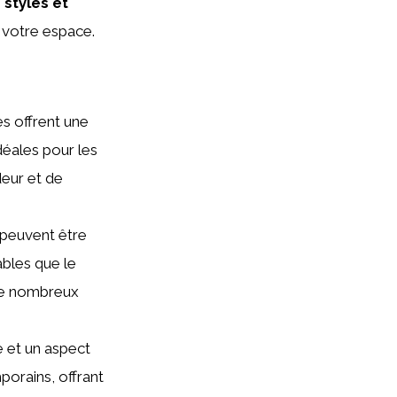
 styles et
 votre espace.
es offrent une
déales pour les
deur et de
s peuvent être
ables que le
 de nombreux
 et un aspect
mporains, offrant