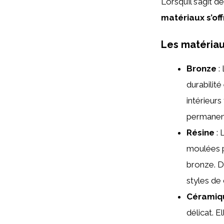
Lorsqu’il s’agit d
matériaux s’off
Les matériau
Bronze
:
durabilité
intérieurs
permanen
Résine
: 
moulées p
bronze. D
styles de
Céramiq
délicat. E