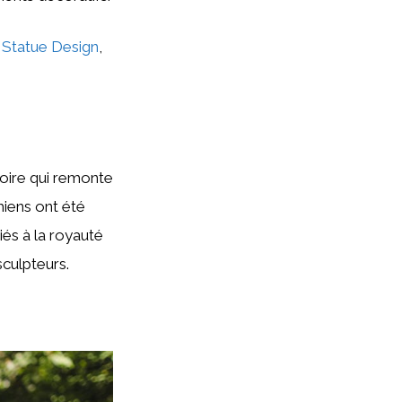
 Statue Design
,
stoire qui remonte
hiens ont été
és à la royauté
sculpteurs.