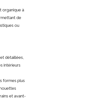
t organique à
ermettant de
ustiques ou
et détaillées,
s intérieurs
s formes plus
lhouettes
ains et avant-