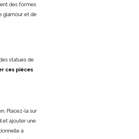
nent des formes
e glamour et de
n des statues de
er ces pièces
on. Placez-la sur
l et ajouter une
tionnelle à