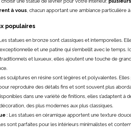
e choisir une statue de lévrier pour votre intérieur,
plusieurs
rent à vous
, chacun apportant une ambiance particulière à
x populaires
 Les statues en bronze sont classiques et intemporelles. Ell
 exceptionnelle et une patine qui s’embellit avec le temps. I
 traditionnels et luxueux, elles ajoutent une touche de gran
ce.
Les sculptures en résine sont légères et polyvalentes. Elle
our reproduire des détails fins et sont souvent plus abord
isponibles dans une variété de finitions, elles s’adaptent à
 décoration, des plus modernes aux plus classiques.
ue
: Les statues en céramique apportent une texture douce
lles sont parfaites pour les intérieurs minimalistes et conte