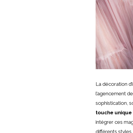
La décoration d’i
l’agencement des
sophistication, 
touche unique e
intégrer ces mag
différents style