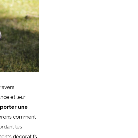
travers
nce et leur
porter une
orerons comment
ordant les
ments décoratifs.