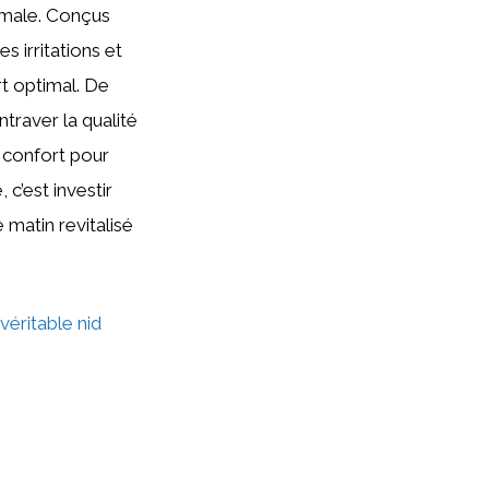
timale. Conçus
s irritations et
rt optimal. De
traver la qualité
e confort pour
 c’est investir
 matin revitalisé
véritable nid