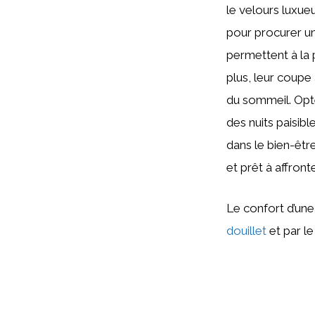
le velours luxue
pour procurer 
permettent à la p
plus, leur coupe
du sommeil. Opter
des nuits paisibl
dans le bien-êtr
et prêt à affront
Le confort d’une
douillet
et par le