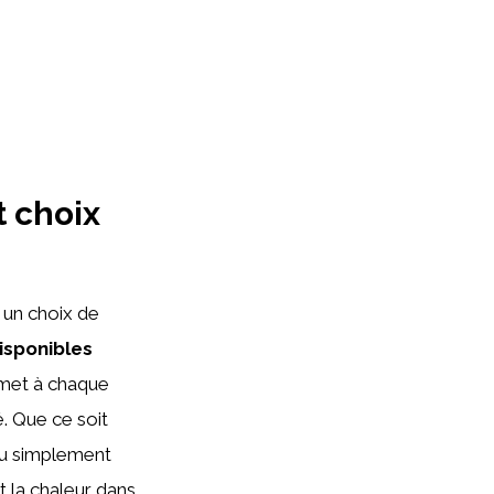
t choix
 un choix de
isponibles
rmet à chaque
. Que ce soit
ou simplement
et la chaleur dans