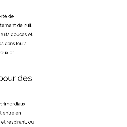
erté de
êtement de nuit,
nuits douces et
és dans leurs
reux et
 pour des
s primordiaux
et entre en
et respirant, ou