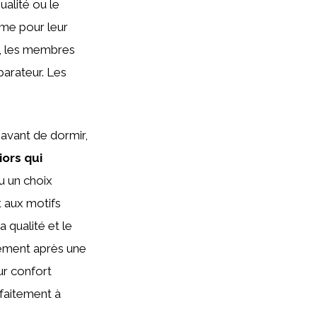
alité ou le
ime pour leur
t, les membres
parateur. Les
 avant de dormir,
iors qui
u un choix
t aux motifs
a qualité et le
nement après une
ur confort
rfaitement à