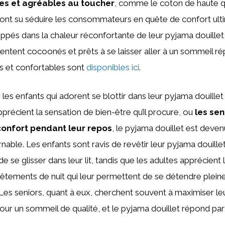
es et agréables au toucher
, comme le coton de haute qu
 ont su séduire les consommateurs en quête de confort ult
ppés dans la chaleur réconfortante de leur pyjama douille
 sentent cocoonés et prêts à se laisser aller à un sommeil ré
s et confortables sont
disponibles ici
.
 les enfants qui adorent se blottir dans leur pyjama douillet
pprécient la sensation de bien-être qu’il procure, ou
les sen
 confort pendant leur repos
, le pyjama douillet est deven
rnable. Les enfants sont ravis de revêtir leur pyjama douille
 se glisser dans leur lit, tandis que les adultes apprécient l
vêtements de nuit qui leur permettent de se détendre plei
Les seniors, quant à eux, cherchent souvent à maximiser le
pour un sommeil de qualité, et le pyjama douillet répond pa