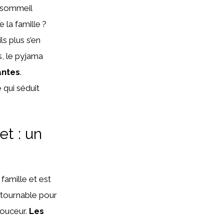
e sommeil
 la famille ?
s plus s’en
s, le pyjama
antes
.
qui séduit
t : un
famille et est
ntournable pour
douceur.
Les