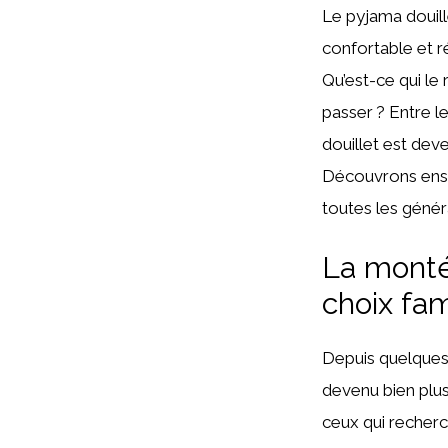
Le pyjama douil
confortable et ré
Qu’est-ce qui le
passer ? Entre l
douillet est de
Découvrons ense
toutes les génér
La montée
choix fam
Depuis quelques 
devenu bien plus
ceux qui recherc