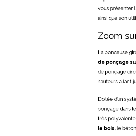
vous présenter l
ainsi que son uti
Zoom sur
La ponceuse gira
de ponçage sur
de ponçage circu
hauteurs allant 
Dotée d’un systè
ponçage dans les
très polyvalente
le bois,
le béton