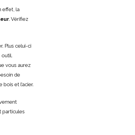
effet, la
teur
. Vérifiez
 Plus celui-ci
outil.
que vous aurez
besoin de
ois et l’acier.
vivement
 particules