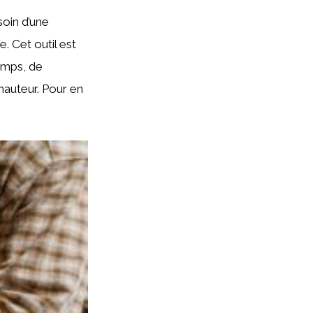
soin d’une
. Cet outil est
emps, de
 hauteur. Pour en