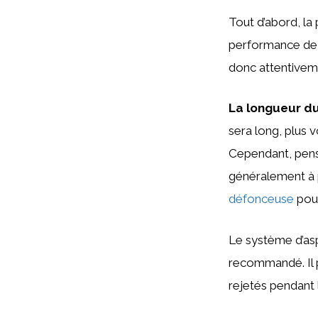
Tout d’abord, la 
performance de 
donc attentivem
La longueur d
sera long, plus 
Cependant, pense
généralement à p
défonceuse
pour
Le système d’asp
recommandé. Il p
rejetés pendant