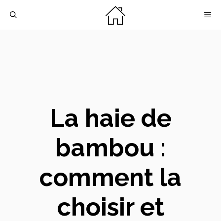
Aller
M
au
contenu
La haie de
bambou :
comment la
choisir et