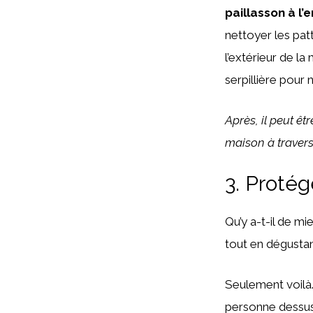
paillasson à l’
nettoyer les patt
l’extérieur de la
serpillière pour 
Après, il peut êt
maison à travers
3. Protég
Qu’y a-t-il de m
tout en dégusta
Seulement voilà. 
personne dessus.