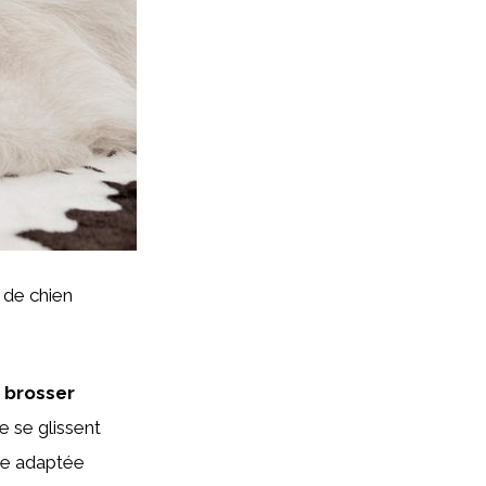
 de chien
e
brosser
ne se glissent
sse adaptée