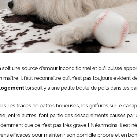
n soit une source d’amour inconditionnel et qu’il puisse app
maître, il faut reconnaître qu’il n’est pas toujours évident 
 logement
lorsqu’il y a une petite boule de poils dans les p
ls, les traces de pattes boueuses, les griffures sur le canapé
e, entre autres, font partie des désagréments causés par 
demment que ce n’est pas très grave ! Néanmoins, il est n
ens efficaces pour maintenir son domicile propre et en bo