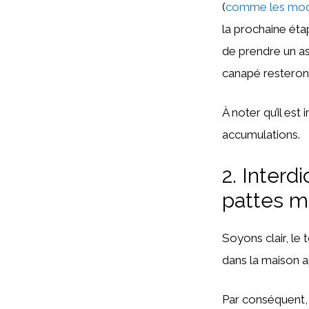
(
comme les modèl
la prochaine étap
de prendre un asp
canapé resteront
À noter qu’il est
accumulations.
2. Interd
pattes m
Soyons clair, le
dans la maison a
Par conséquent, il