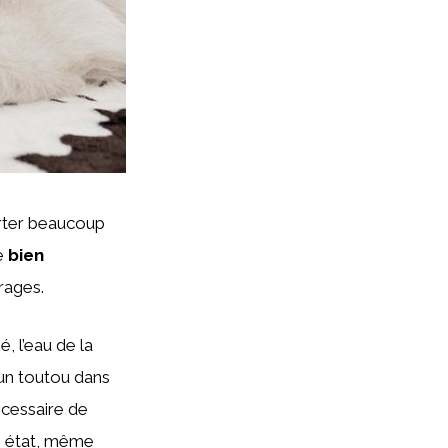
orter beaucoup
de
bien
arages.
, l’eau de la
un toutou dans
écessaire de
n état, même