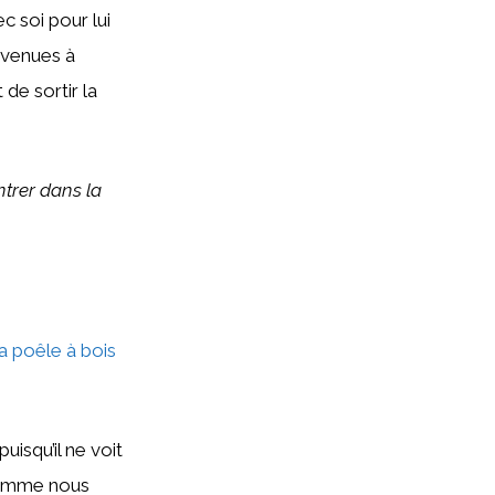
c soi pour lui
t venues à
 de sortir la
ntrer dans la
la poêle à bois
uisqu’il ne voit
 comme nous