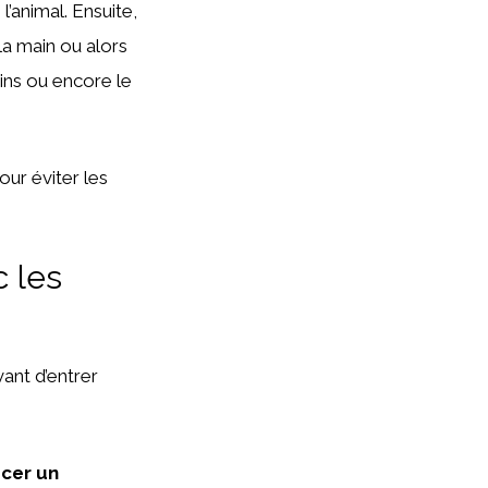
l’animal. Ensuite,
 la main ou alors
sins ou encore le
our éviter les
c les
ant d’entrer
acer un